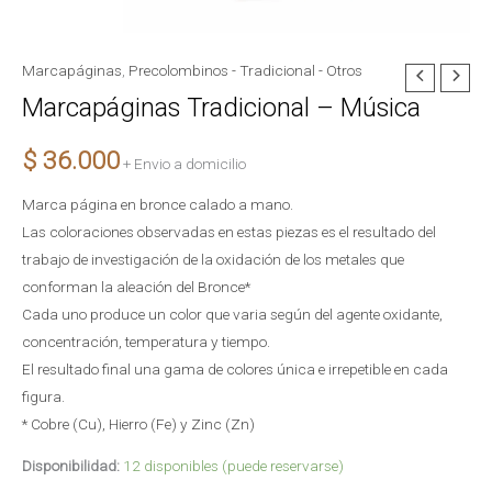
Marcapáginas
,
Precolombinos - Tradicional - Otros
Marcapáginas
Marcapáginas Tradicional – Música
Tradicional
-
$
36.000
Música
+ Envio a domicilio
cantidad
Marca página en bronce calado a mano.
Las coloraciones observadas en estas piezas es el resultado del
trabajo de investigación de la oxidación de los metales que
conforman la aleación del Bronce*
Cada uno produce un color que varia según del agente oxidante,
concentración, temperatura y tiempo.
El resultado final una gama de colores única e irrepetible en cada
figura.
* Cobre (Cu), Hierro (Fe) y Zinc (Zn)
Disponibilidad:
12 disponibles (puede reservarse)