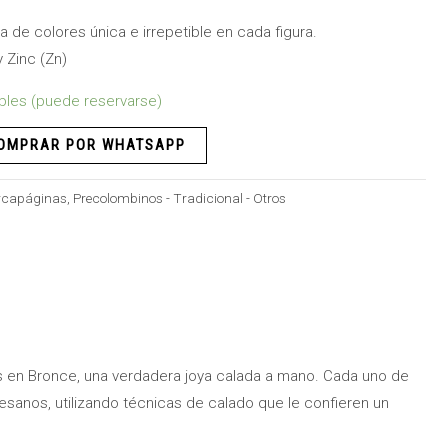
a de colores única e irrepetible en cada figura.
y Zinc (Zn)
bles (puede reservarse)
OMPRAR POR WHATSAPP
capáginas
,
Precolombinos - Tradicional - Otros
s en Bronce, una verdadera joya calada a mano. Cada uno de
sanos, utilizando técnicas de calado que le confieren un