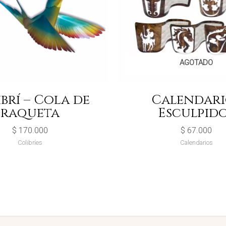
AGOTADO
brí – Cola de
Calendari
raqueta
Esculpid
$
170.000
$
67.000
Colibríes
Calendarios