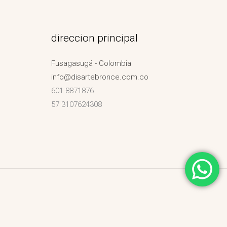
direccion principal
Fusagasugá - Colombia
info@disartebronce.com.co
601 8871876
57 3107624308