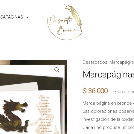
CAPÁGINAS
Destacados
,
Marcapágin
Marcapáginas
Tradicional
Marcapáginas
-
Dragón
$
36.000
+ Envio a do
cantidad
Marca página en bronce 
Las coloraciones observa
investigación de la oxid
Cada uno produce un colo