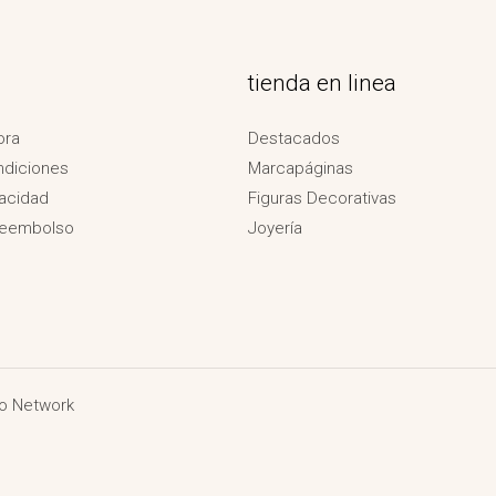
tienda en linea
ora
Destacados
ndiciones
Marcapáginas
vacidad
Figuras Decorativas
Reembolso
Joyería
o Network