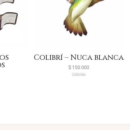
os
Colibrí – Nuca blanca
os
$
150.000
Colibríes