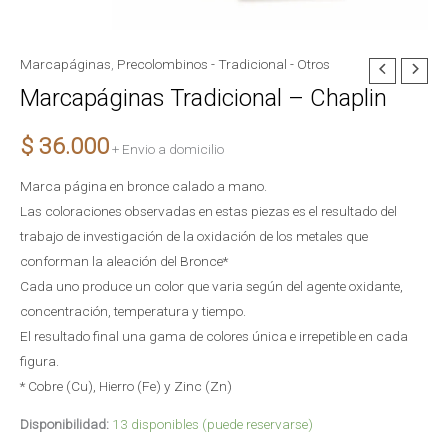
Marcapáginas
,
Precolombinos - Tradicional - Otros
Marcapáginas
Marcapáginas Tradicional – Chaplin
Tradicional
-
$
36.000
Chaplin
+ Envio a domicilio
cantidad
Marca página en bronce calado a mano.
Las coloraciones observadas en estas piezas es el resultado del
trabajo de investigación de la oxidación de los metales que
conforman la aleación del Bronce*
Cada uno produce un color que varia según del agente oxidante,
concentración, temperatura y tiempo.
El resultado final una gama de colores única e irrepetible en cada
figura.
* Cobre (Cu), Hierro (Fe) y Zinc (Zn)
Disponibilidad:
13 disponibles (puede reservarse)