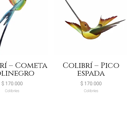
rí – Cometa
Colibrí – Pico
linegro
espada
$
170.000
$
170.000
Colibríes
Colibríes