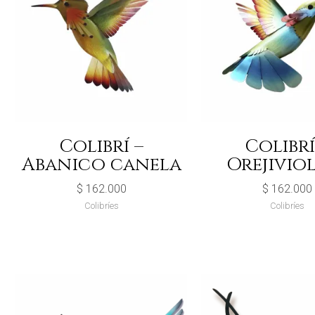
Colibrí –
Colibrí
Abanico canela
Orejivio
$
162.000
$
162.000
Colibríes
Colibríes