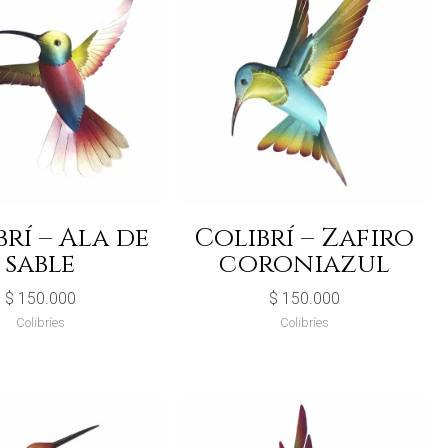
rí – Ala de
Colibrí – Zafiro
sable
coroniazul
$
150.000
$
150.000
Colibríes
Colibríes