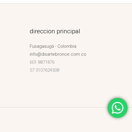
direccion principal
Fusagasugá - Colombia
info@disartebronce.com.co
601 8871876
57 3107624308