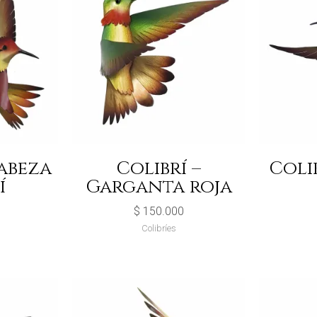
Cabeza
Colibrí –
Colib
í
Garganta roja
$
150.000
Colibríes