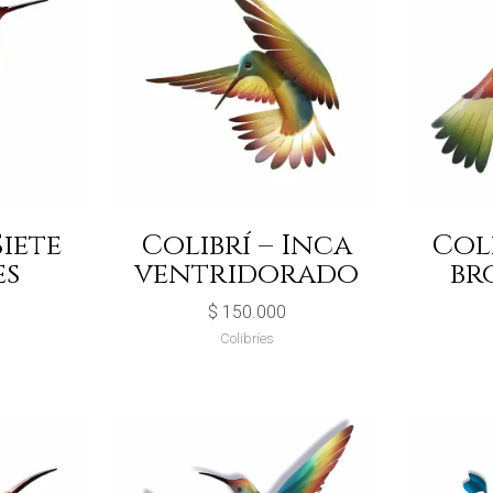
Siete
Colibrí – Inca
Coli
es
ventridorado
br
$
150.000
Colibríes