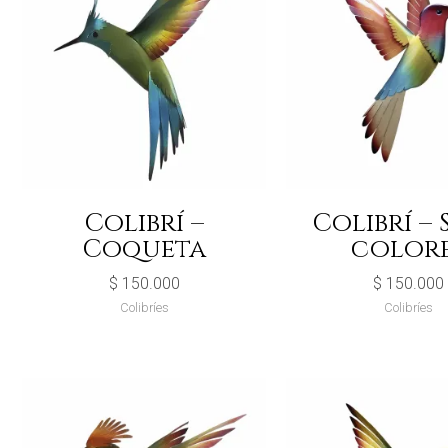
Colibrí –
Colibrí – 
Coqueta
color
$
150.000
$
150.000
Colibríes
Colibríes