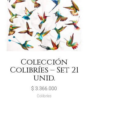
Colección
Colibríes – Set 21
unid.
$
3.366.000
Colibríes