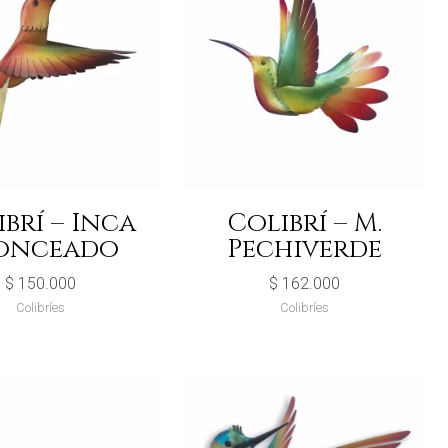
brí – Inca
Colibrí – M.
onceado
Pechiverde
$
150.000
$
162.000
Colibríes
Colibríes