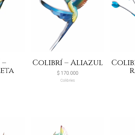
 –
Colibrí – Aliazul
Colib
leta
r
$
170.000
Colibríes