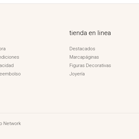
tienda en linea
ora
Destacados
ndiciones
Marcapáginas
vacidad
Figuras Decorativas
Reembolso
Joyería
o Network