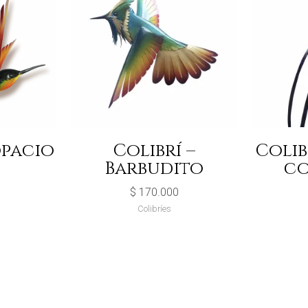
opacio
Colibrí –
Colib
Barbudito
co
$
170.000
Colibríes