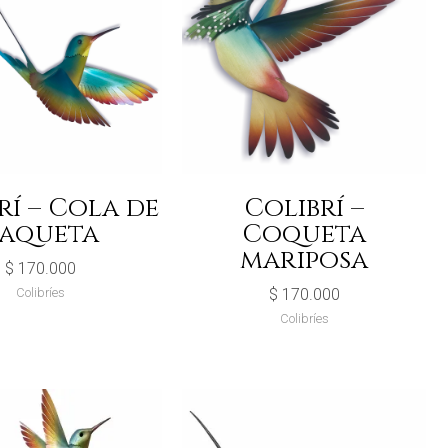
rí – Cola de
Colibrí –
aqueta
Coqueta
mariposa
$
170.000
Colibríes
$
170.000
Colibríes