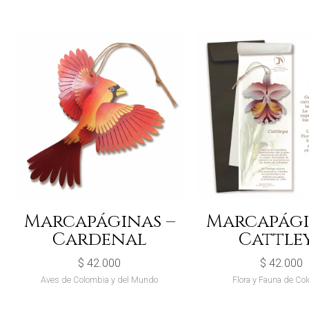
Marcapáginas –
Marcapági
Cardenal
Cattle
$
42.000
$
42.000
Aves de Colombia y del Mundo
Flora y Fauna de Co