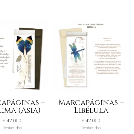
apáginas –
Marcapáginas –
ima (Asia)
Libélula
$
42.000
$
42.000
Destacados
Destacados