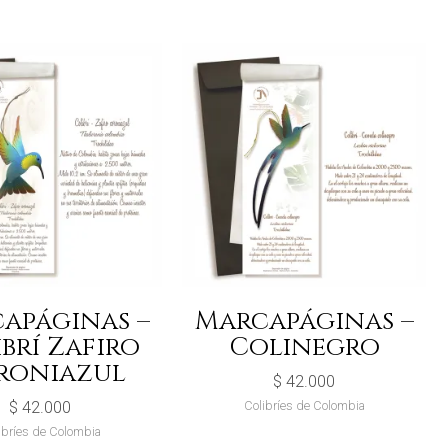
apáginas –
Marcapáginas –
brí Zafiro
Colinegro
roniazul
$
42.000
$
42.000
Colibríes de Colombia
ibríes de Colombia