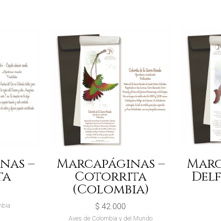
nas –
Marcapáginas –
Marc
ta
Cotorrita
Del
(Colombia)
mbia
$
42.000
Aves de Colombia y del Mundo