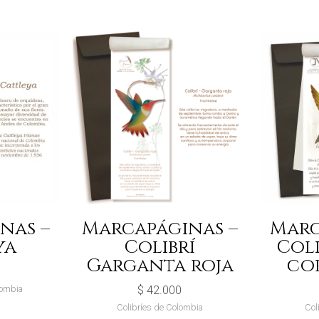
nas –
Marcapáginas –
Marc
ya
Colibrí
Coli
Garganta roja
co
lombia
$
42.000
Colibríes de Colombia
Col