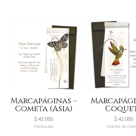
Marcapáginas –
Marcapági
Cometa (Asia)
Coque
$
42.000
$
42.000
Destacados
Colibríes de Colo