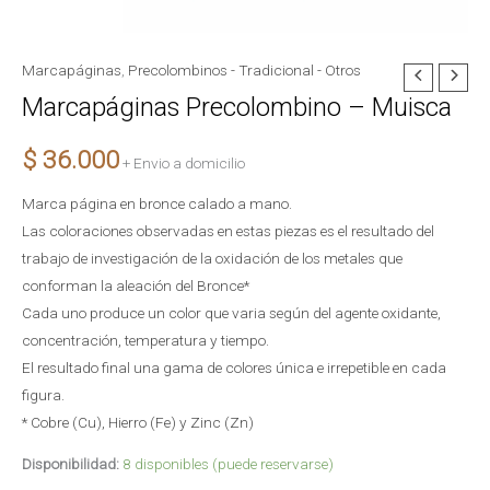
Marcapáginas
,
Precolombinos - Tradicional - Otros
Marcapáginas
Marcapáginas Precolombino – Muisca
Precolombino
-
$
36.000
Muisca
+ Envio a domicilio
cantidad
Marca página en bronce calado a mano.
Las coloraciones observadas en estas piezas es el resultado del
trabajo de investigación de la oxidación de los metales que
conforman la aleación del Bronce*
Cada uno produce un color que varia según del agente oxidante,
concentración, temperatura y tiempo.
El resultado final una gama de colores única e irrepetible en cada
figura.
* Cobre (Cu), Hierro (Fe) y Zinc (Zn)
Disponibilidad:
8 disponibles (puede reservarse)