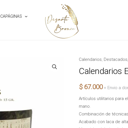
CAPÁGINAS
Calendarios
,
Destacados
Calendarios
Esculpidos
Calendarios E
II
cantidad
$
67.000
+ Envio a do
Artículos utilitarios par
mano.
Combinación de técnicas 
Acabado con laca de alta