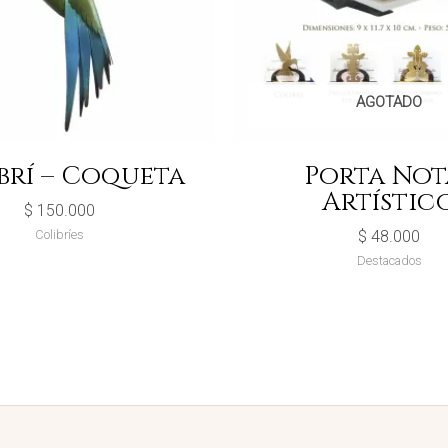
AGOTADO
brí – Coqueta
Porta Not
Artístic
$
150.000
Colibríes
$
48.000
Destacados