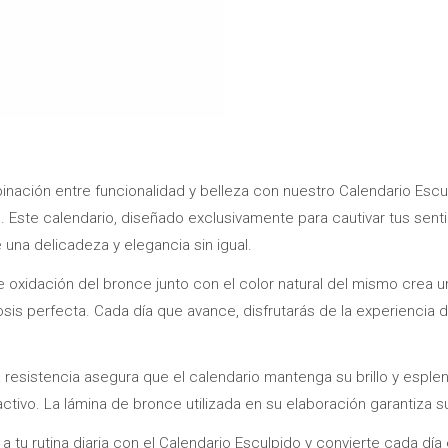
ación entre funcionalidad y belleza con nuestro Calendario Esculp
na. Este calendario, diseñado exclusivamente para cautivar tus se
e una delicadeza y elegancia sin igual.
e oxidación del bronce junto con el color natural del mismo crea u
sis perfecta. Cada día que avance, disfrutarás de la experiencia 
 resistencia asegura que el calendario mantenga su brillo y esple
activo. La lámina de bronce utilizada en su elaboración garantiza su
 a tu rutina diaria con el Calendario Esculpido y convierte cada día