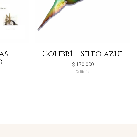
as
Colibrí – Silfo azul
o
$
170.000
Colibríes