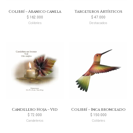
Colibrí – Abanico canela
Targeteros Artísticos
$
162.000
$
47.000
Colibríes
Destacados
Candelero Hoja – Vid
Colibrí – Inca bronceado
$
72.000
$
150.000
Candeleros
Colibríes