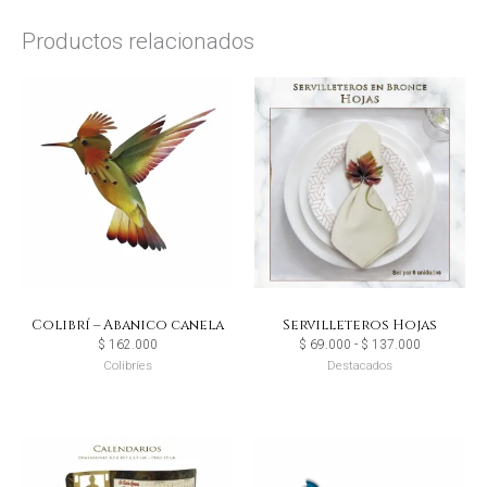
Productos relacionados
Rango
de
precios:
desde
$ 69.000
hasta
$ 137.000
Colibrí – Abanico canela
Servilleteros Hojas
$
162.000
$
69.000
-
$
137.000
Colibríes
Destacados