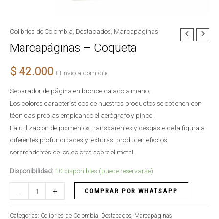
Colibríes de Colombia
,
Destacados
,
Marcapáginas
Marcapáginas
Marcapáginas – Coqueta
-
Coqueta
$
42.000
cantidad
+ Envio a domicilio
Separador de página en bronce calado a mano.
Los colores característicos de nuestros productos se obtienen con
técnicas propias empleando el aerógrafo y pincel.
La utilización de pigmentos transparentes y desgaste de la figura a
diferentes profundidades y texturas, producen efectos
sorprendentes de los colores sobre el metal.
Disponibilidad:
10 disponibles (puede reservarse)
-
+
COMPRAR POR WHATSAPP
Categorías:
Colibríes de Colombia
,
Destacados
,
Marcapáginas