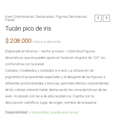
Aves Colombianas
,
Destacados
,
Figuras Decorativas
,
Tucán
Pared
pico
Tucán pico de iris
de
iris
$
208.000
+ Envio a domicilio
cantidad
Elaborado en Bronce – Hecho a mano – Colombia Figuras
decorativas que se pueden apreciar hasta en ángulos de 130˚ sin
confundirse con la pared.
Calados, modelados y soldados a mano. La utilización de
pigmentos transparentes especiales y el desgaste de las figuras a
diferentes profundidades y texturas, permiten efectos sorprendentes
de los colores sobre el metal, destacando las características de las
aves. Acabado con laca de alta resistencia. Cuenta con la
descripción científica, lugar de origen, nombre de la especie.
Disponibilidad:
4 disponibles (puede reservarse)