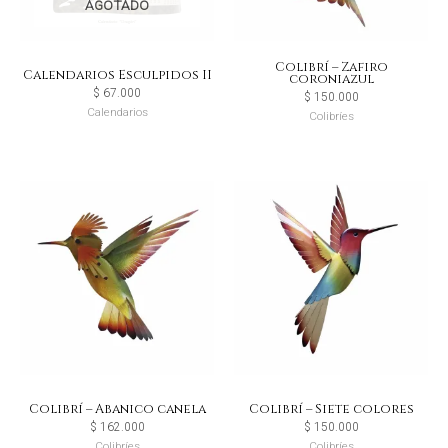
AGOTADO
Colibrí – Zafiro
Calendarios Esculpidos II
coroniazul
$
67.000
$
150.000
Calendarios
Colibríes
Colibrí – Abanico canela
Colibrí – Siete colores
$
162.000
$
150.000
Colibríes
Colibríes