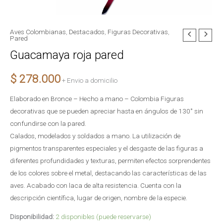
Aves Colombianas
,
Destacados
,
Figuras Decorativas
,
Guacamaya
Pared
roja
Guacamaya roja pared
pared
cantidad
$
278.000
+ Envio a domicilio
Elaborado en Bronce – Hecho a mano – Colombia Figuras
decorativas que se pueden apreciar hasta en ángulos de 130˚ sin
confundirse con la pared.
Calados, modelados y soldados a mano. La utilización de
pigmentos transparentes especiales y el desgaste de las figuras a
diferentes profundidades y texturas, permiten efectos sorprendentes
de los colores sobre el metal, destacando las características de las
aves. Acabado con laca de alta resistencia. Cuenta con la
descripción científica, lugar de origen, nombre de la especie.
Disponibilidad:
2 disponibles (puede reservarse)