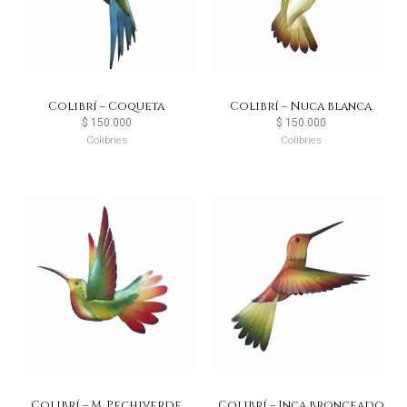
Colibrí – Coqueta
Colibrí – Nuca blanca
$
150.000
$
150.000
Colibríes
Colibríes
Colibrí – M. Pechiverde
Colibrí – Inca bronceado