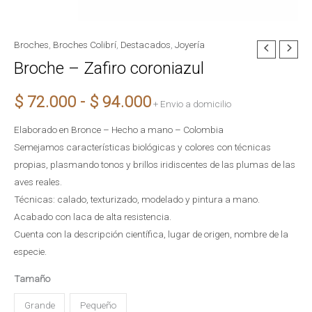
Broches
,
Broches Colibrí
,
Destacados
,
Joyería
Broche
Rango
Broche – Zafiro coroniazul
-
Zafiro
de
$
72.000
-
$
94.000
coroniazul
+ Envio a domicilio
precios:
cantidad
Elaborado en Bronce – Hecho a mano – Colombia
desde
Semejamos características biológicas y colores con técnicas
propias, plasmando tonos y brillos iridiscentes de las plumas de las
$ 72.000
aves reales.
Técnicas: calado, texturizado, modelado y pintura a mano.
hasta
Acabado con laca de alta resistencia.
Cuenta con la descripción científica, lugar de origen, nombre de la
$ 94.000
especie.
Tamaño
Grande
Pequeño