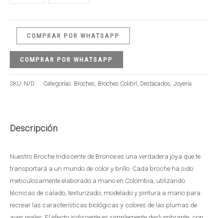
COMPRAR POR WHATSAPP
COMPRAR POR WHATSAPP
SKU:
N/D
Categorías:
Broches
,
Broches Colibrí
,
Destacados
,
Joyería
Descripción
Nuestro Broche Iridiscente de Bronce es una verdadera joya que te
transportará a un mundo de color y brillo. Cada broche ha sido
meticulosamente elaborado a mano en Colombia, utilizando
técnicas de calado, texturizado, modelado y pintura a mano para
recrear las características biológicas y colores de las plumas de
aves reales. El efecto iridiscente es simplemente deslumbrante, con